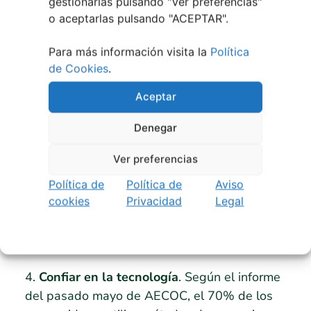
“Transforma la compra en tu
gestionarlas pulsando "
Ver preferencias
"
establecimiento en “emoción”, conviértela
o aceptarlas pulsando "ACEPTAR".
en un ritual social”.
Para más información visita la
Política
Para ello es importante:
de Cookies
.
1.-
Fidelizar al cliente de proximidad.
Aceptar
2. “
Crear experiencias
”. No todo el mundo
Denegar
sabe comprar, escucha a tu cliente y cuéntale
Ver preferencias
los secretos de una tienda física, convéncele de
que se puede disfrutar en ella.
Política de
Política de
Aviso
cookies
Privacidad
Legal
3.
Intentar ser diferente
en contraste con la
despersonalización de las grandes superficies y
las tiendas online.
4.
Confiar en la tecnología
. Según el informe
del pasado mayo de AECOC, el 70% de los