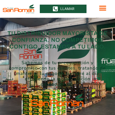
LLAMAR
TU DISTRIBUIDOR MAYORISTA DE
CONFIANZA. NO COMPETIMOS
CONTIGO, ESTAMOS A TU LADO.
Sabemos de tu preocupación y
compromiso con tus clientes, tratando de
mantener tu negocio siempre al día
ofreciendo la mejor relación
calidad/precio.