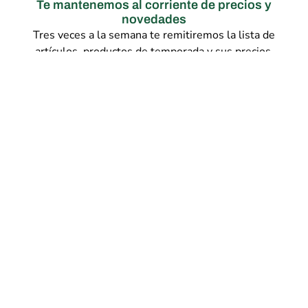
Te mantenemos al corriente de precios y
novedades
Tres veces a la semana te remitiremos la lista de
artículos, productos de temporada y sus precios.
Economía social
Estamos comprometidos con los agricultores,
garantizando sus condiciones laborales y la
cobertura de sus costes de producción.
FAQs
¿Nos entregáis el pedido?
Si, disponemos de vehículos de reparto propio y su
coste está incluido en el precio.